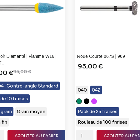
soir Diamanté | Flamme W16 |
Roue Courte 067S | 909
OL
95,00 €
95,00 €
00 €
4 : Contre-angle Standard
040
042
de 10 fraises
C
XC
XXC
(Gros
Très
Grain
 grain
Grain moyen
Pack de 25 fraises
Grain)
Gros
Extra
 fin
Rouleau de 100 fraises
Grain
Gros
AJOUTER AU PANIER
AJOUTER AU PAN