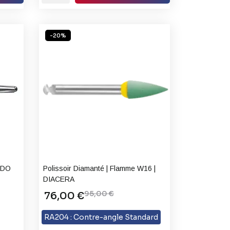
-20%
NDO
Polissoir Diamanté | Flamme W16 |
DIACERA
95,00 €
76,00 €
RA204 : Contre-angle Standard