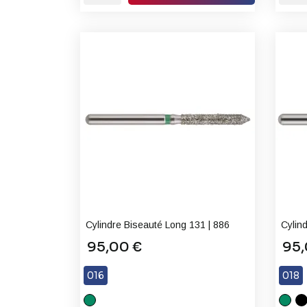
Cylindre Biseauté Long 131 | 886
Cylin
95,00 €
95,
016
018
C
C
X