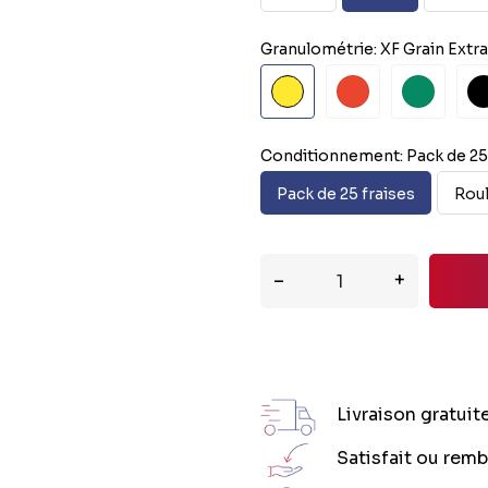
Granulométrie: XF Grain Extra
XF
F
C
X
Grain
Grain
(Gros
Tr
Extra
Fin
Grain)
G
Fin
Gr
Conditionnement: Pack de 25 
Pack de 25 fraises
Roul
–
+
Livraison gratuit
Satisfait ou rem