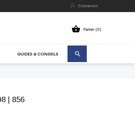
Connexion

Panier (0)

GUIDES & CONSEILS
8 | 856