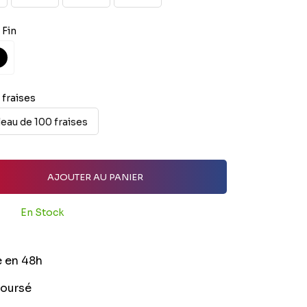
 Fin
C
ès
ros
ain
fraises
eau de 100 fraises
AJOUTER AU PANIER
En Stock
e en 48h
boursé