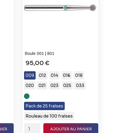
Boule 001 | 801
95,00 €
009
012
014
016
018
020
021
023
025
033
C
(Gros
Pack de 25 fraises
Grain)
Rouleau de 100 fraises
IER
AJOUTER AU PANIER