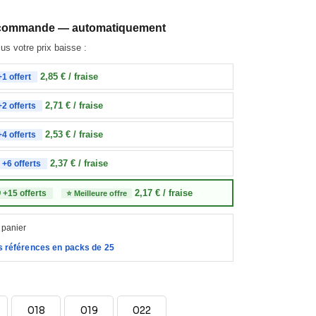
re commande — automatiquement
s votre prix baisse :
2,85 € / fraise
+1 offert
2,71 € / fraise
+2 offerts
2,53 € / fraise
+4 offerts
2,37 € / fraise
 +6 offerts
2,17 € / fraise
 +15 offerts
⭐ Meilleure offre
 panier
s références en packs de 25
018
019
022