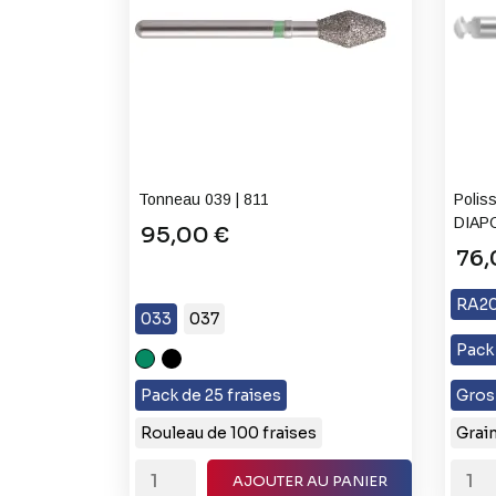
Tonneau 039 | 811
Polis
DIAP
95,00 €
76,
RA20
033
037
Pack 
C
XC
(Gros
Très
Pack de 25 fraises
Gros
Grain)
Gros
Rouleau de 100 fraises
Grain
Grain
AJOUTER AU PANIER