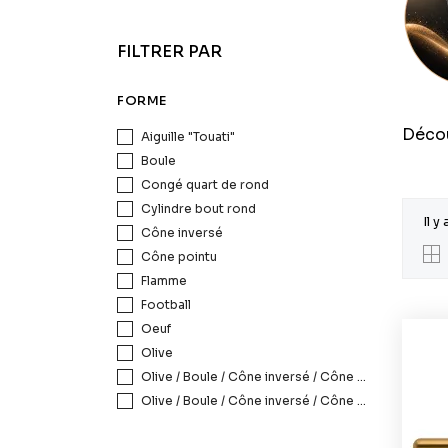
FILTRER PAR
FORME
Décou
Aiguille "Touati"
Boule
Congé quart de rond
Cylindre bout rond
Il y
Cône inversé
Cône pointu
Flamme
Football
Oeuf
Olive
Olive / Boule / Cône inversé / Cône bout rond
Olive / Boule / Cône inversé / Cône bout rond