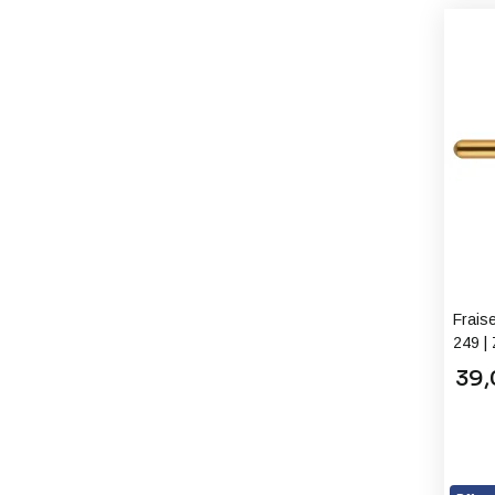
Frais
249 |
39,