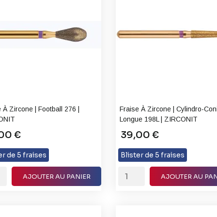
 À Zircone | Football 276 |
Fraise À Zircone | Cylindro-Co
ONIT
Longue 198L | ZIRCONIT
00 €
39,00 €
er de 5 fraises
Blister de 5 fraises
AJOUTER AU PANIER
AJOUTER AU PAN