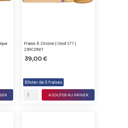
nique
Fraise À Zircone | Oeuf 277 |
ZIRCONIT
39,00 €
Blister de 5 fraises
IER
AJOUTER AU PANIER