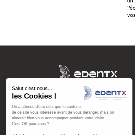
un 
l’é
vos