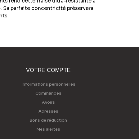
ts rend cette fraise ultra-résistante à
. Sa parfaite concentricité préservera
nts.
VOTRE COMPTE
Informations personnelles
Commandes
Avoirs
Adresses
Bons de réduction
Mes alertes