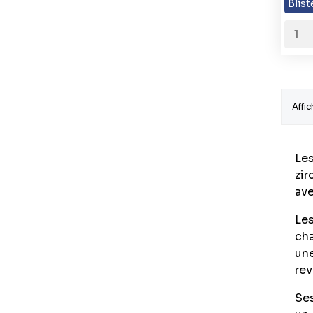
Blist
Affic
Les
zir
ave
Les
cha
une
rev
Ses