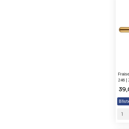
Frais
246 |
39,
Blist