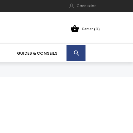
Connexion

Panier (0)

GUIDES & CONSEILS