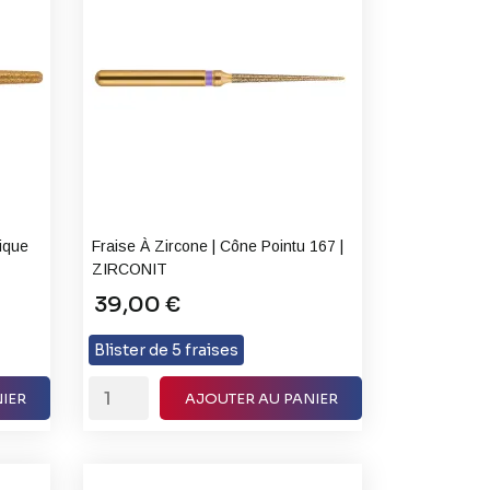
nique
Fraise À Zircone | Cône Pointu 167 |
ZIRCONIT
39,00 €
Blister de 5 fraises
IER
AJOUTER AU PANIER