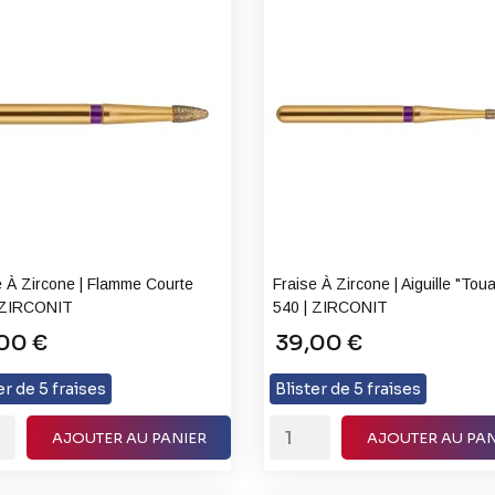
e À Zircone | Flamme Courte
Fraise À Zircone | Aiguille "Toua
 ZIRCONIT
540 | ZIRCONIT
00 €
39,00 €
er de 5 fraises
Blister de 5 fraises
AJOUTER AU PANIER
AJOUTER AU PAN