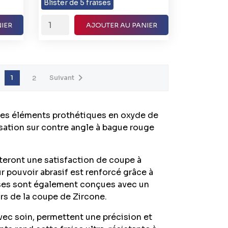
Blister de 5 fraises
Moyen
IER
AJOUTER AU PANIER

Suivant
1
2
 les éléments prothétiques en oxyde de
isation sur contre angle à bague rouge
teront une satisfaction de coupe à
r pouvoir abrasif est renforcé grâce à
ises sont également conçues avec un
rs de la coupe de Zircone.
vec soin, permettent une précision et