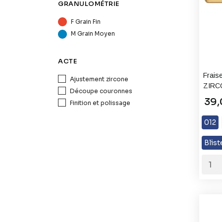
GRANULOMÉTRIE
F Grain Fin
M Grain Moyen
ACTE
Fraise
Ajustement zircone
ZIRC
Découpe couronnes
39,
Finition et polissage
012
Blist