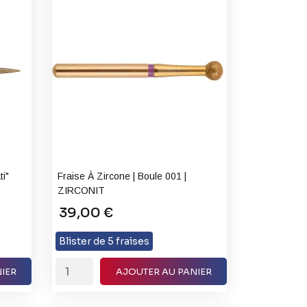
ti"
Fraise À Zircone | Boule 001 |
ZIRCONIT
39,00 €
Blister de 5 fraises
IER
AJOUTER AU PANIER