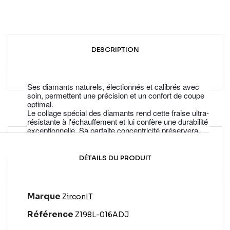
DESCRIPTION
Ses diamants naturels, électionnés et calibrés avec
soin, permettent une précision et un confort de coupe
optimal.
Le collage spécial des diamants rend cette fraise ultra-
résistante à l'échauffement et lui confère une durabilité
exceptionnelle. Sa parfaite concentricité préservera
vos instruments rotatifs mais aussi le confort de vos
patients.
DÉTAILS DU PRODUIT
Marque
ZirconIT
Référence
Z198L-016ADJ