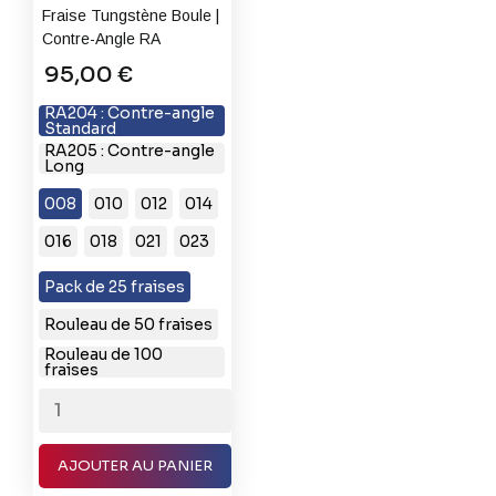
Fraise Tungstène Boule |
Contre-Angle RA
95,00 €
RA204 : Contre-angle
Standard
RA205 : Contre-angle
Long
008
010
012
014
016
018
021
023
Pack de 25 fraises
Rouleau de 50 fraises
Rouleau de 100
fraises
AJOUTER AU PANIER