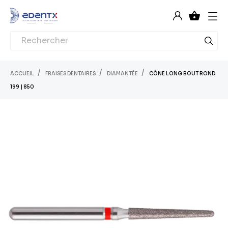

ACCUEIL
FRAISES DENTAIRES
DIAMANTÉE
CÔNE LONG BOUT ROND
199 | 850