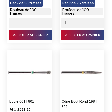
(Gros
Très
Grain
(Gros
Pack de 25 fraises
Pack de 25 fraises
Grain)
Gros
Fin
Grain)
Rouleau de 100
Rouleau de 100
fraises
fraises
Grain
AJOUTER AU PANIER
AJOUTER AU PANIER
Boule 001 | 801
Cône Bout Rond 198 |
856
95,00 €