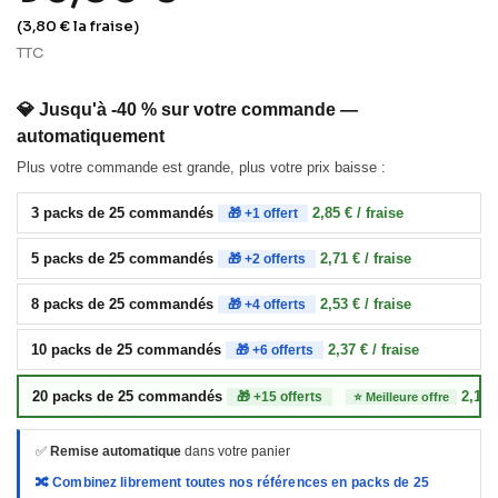
(3,80 € la fraise)
TTC
💎 Jusqu'à -40 % sur votre commande —
automatiquement
Plus votre commande est grande, plus votre prix baisse :
3 packs de 25 commandés
2,85 € / fraise
🎁 +1 offert
5 packs de 25 commandés
2,71 € / fraise
🎁 +2 offerts
8 packs de 25 commandés
2,53 € / fraise
🎁 +4 offerts
10 packs de 25 commandés
2,37 € / fraise
🎁 +6 offerts
20 packs de 25 commandés
2,17 €
🎁 +15 offerts
⭐ Meilleure offre
✅
Remise automatique
dans votre panier
🔀 Combinez librement toutes nos références en packs de 25