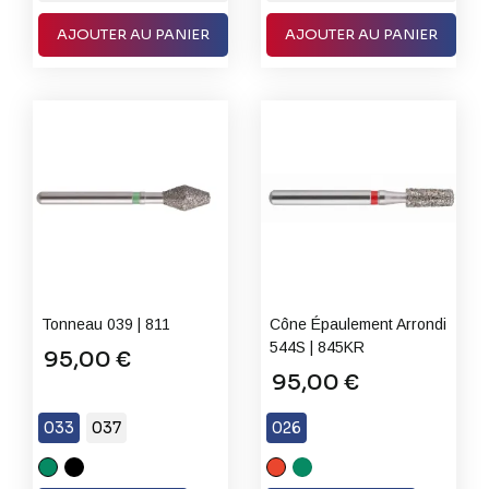
AJOUTER AU PANIER
AJOUTER AU PANIER
Tonneau 039 | 811
Cône Épaulement Arrondi
544S | 845KR
95,00 €
95,00 €
033
037
026
C
XC
F
C