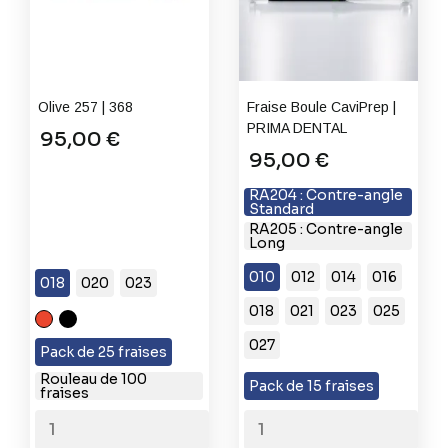
Olive 257 | 368
Fraise Boule CaviPrep |
PRIMA DENTAL
95,00 €
95,00 €
RA204 : Contre-angle
Standard
RA205 : Contre-angle
Long
010
012
014
016
018
020
023
018
021
023
025
F
XC
027
Grain
Très
Pack de 25 fraises
Fin
Gros
Rouleau de 100
Pack de 15 fraises
fraises
Grain