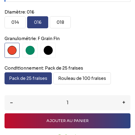
Diamètre: 016
014
016
018
Granulométrie: F Grain Fin
F
C
XC
Grain
(Gros
Très
Fin
Grain)
Gros
Grain
Conditionnement: Pack de 25 fraises
Pack de 25 fraises
Rouleau de 100 fraises
–
+
AJOUTER AU PANIER