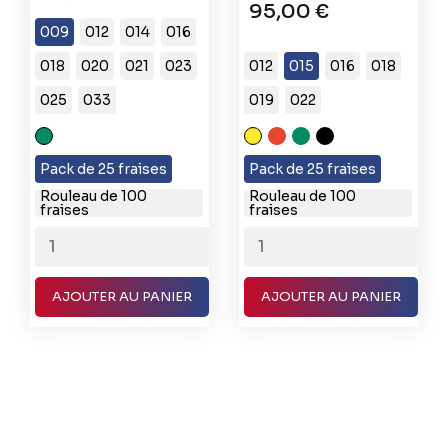
95,00 €
009
012
014
016
018
020
021
023
012
015
016
018
025
033
019
022
C
XF
F
C
XC
(Gros
Grain
Grain
(Gros
Très
Pack de 25 fraises
Pack de 25 fraises
Grain)
Extra
Fin
Grain)
Gros
Rouleau de 100
Rouleau de 100
fraises
fraises
Fin
Grain
AJOUTER AU PANIER
AJOUTER AU PANIER